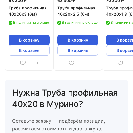
68 300 ₽
68 300 ₽
70 300 ₽
Труба профильная
Труба профильная
Труба профи
40х20х3 (6м)
40х20х2,5 (6м)
40х20х1,8 (6
В наличии на складе
В наличии на складе
В наличии н
В корзину
В корзину
В корзи
В корзине
В корзине
В корзи
Нужна Труба профильная
40х20 в Мурино?
Оставьте заявку — подберём позиции,
рассчитаем стоимость и доставку до