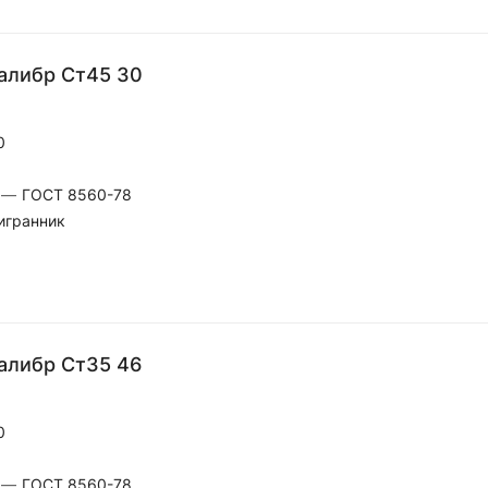
алибр Ст45 30
0
—
ГОСТ 8560-78
игранник
алибр Ст35 46
0
—
ГОСТ 8560-78