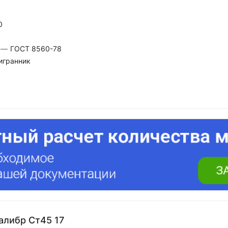
0
—
ГОСТ 8560-78
игранник
алибр Ст45 17