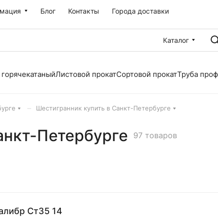
мация
Блог
Контакты
Города доставки
Каталог
 горячекатаный
Листовой прокат
Сортовой прокат
Труба про
–
бурге
Шестигранник купить в Санкт-Петербурге
анкт-Петербурге
97 товаров
алибр Ст35 14