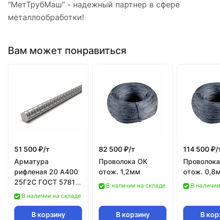
"МетТрубМаш" - надежный партнер в сфере
металлообработки!
Вам может понравиться
51 500 ₽/
т
82 500 ₽/
т
114 500 ₽/
Арматура
Проволока ОК
Проволока
рифленая 20 А400
отож. 1,2мм
отож. 0,8
25Г2С ГОСТ 5781-
В наличии на складе
В наличии
82
В наличии на складе
В корзину
В корзину
В кор