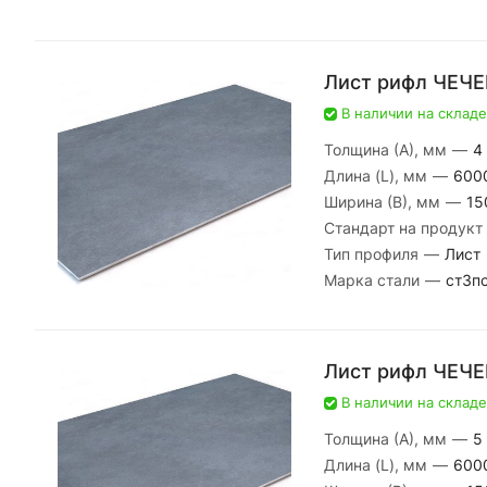
Лист рифл ЧЕЧ
В наличии на складе
Толщина (А), мм
—
4
Длина (L), мм
—
600
Ширина (В), мм
—
15
Стандарт на продукт
Тип профиля
—
Лист
Марка стали
—
ст3п
Лист рифл ЧЕЧЕ
В наличии на складе
Толщина (А), мм
—
5
Длина (L), мм
—
600