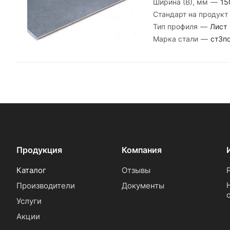
Ширина (В), мм
—
15
Стандарт на продукт
Тип профиля
—
Лист
Марка стали
—
ст3п
Продукция
Компания
Каталог
Отзывы
Производители
Документы
Услуги
Акции