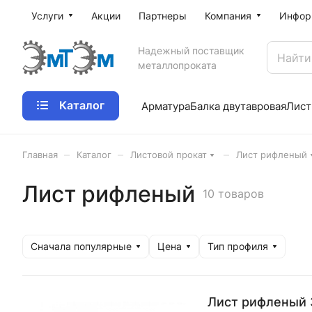
Услуги
Акции
Партнеры
Компания
Инфор
Надежный поставщик
металлопроката
Каталог
Арматура
Балка двутавровая
Лист
–
–
–
Главная
Каталог
Листовой прокат
Лист рифленый
Лист рифленый
10 товаров
Сначала популярные
Цена
Тип профиля
Лист рифленый 