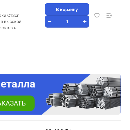
В корзину
рки Ст3сп,
ся высокой
ъектов с