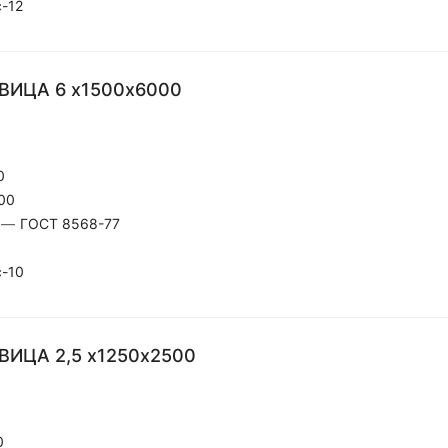
с-12
ВИЦА 6 х1500х6000
0
00
—
ГОСТ 8568-77
с-10
ВИЦА 2,5 х1250х2500
0