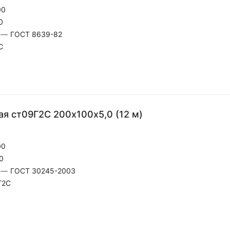
00
0
—
ГОСТ 8639-82
С
я ст09Г2С 200х100х5,0 (12 м)
00
0
—
ГОСТ 30245-2003
Г2С