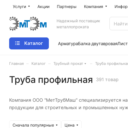
Услуги
Акции
Партнеры
Компания
Инфор
Надежный поставщик
металлопроката
Каталог
Арматура
Балка двутавровая
Лист
–
–
–
Главная
Каталог
Трубный прокат
Труба профильна
Труба профильная
391 товар
Компания ООО "МетТрубМаш" специализируется на 
продукции для строительных и промышленных нужд
Сначала популярные
Цена