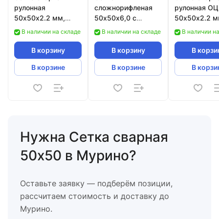
рулонная
сложнорифленая
рулонная ОЦ
50х50х2.2 мм,
50х50х6,0 с
50х50х2.2 м
(рулон 0.35х15)
квадратной
(рулон 2х15)
В наличии на складе
В наличии на складе
В наличии н
ячейкой для
грохота ст.45-55
В корзину
В корзину
В корзи
ГОСТ 3306-88
В корзине
В корзине
В корзи
размер карты
4500*1750 мм
Нужна Сетка сварная
50x50 в Мурино?
Оставьте заявку — подберём позиции,
рассчитаем стоимость и доставку до
Мурино.