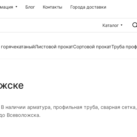
мация
Блог
Контакты
Города доставки
Каталог
 горячекатаный
Листовой прокат
Сортовой прокат
Труба про
ожске
В наличии арматура, профильная труба, сварная сетка,
до Всеволожска.