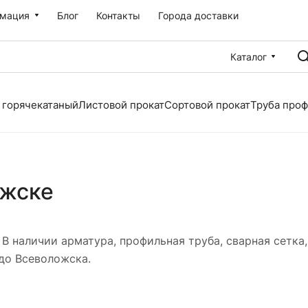
мация
Блог
Контакты
Города доставки
Каталог
 горячекатаный
Листовой прокат
Сортовой прокат
Труба про
ожске
В наличии арматура, профильная труба, сварная сетка,
до Всеволожска.