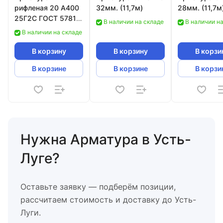
рифленая 20 А400
32мм. (11,7м)
28мм. (11,7м
25Г2С ГОСТ 5781-
В наличии на складе
В наличии н
82
В наличии на складе
В корзину
В корзину
В корзи
В корзине
В корзине
В корзи
Нужна Арматура в Усть-
Луге?
Оставьте заявку — подберём позиции,
рассчитаем стоимость и доставку до Усть-
Луги.